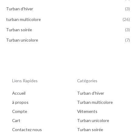
t
د
.
Turban d'hiver
(3)
:
م
turban multicolore
(26)
د
.
.
3
Turban soirée
(3)
م
5
.
.
Turban unicolore
(7)
5
0
0
0
.
.
0
0
.
Liens Rapides
Catégories
Accueil
Turban d'hiver
à propos
Turban multicolore
Compte
Vêtements
Cart
Turban unicolore
Contactez nous
Turban soirée