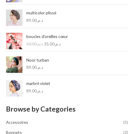
c
h
multicolor plissé
89.00
د.م.
e
p
L
L
boucles d'oreilles cœur
o
e
e
50.00
د.م.
35.00
د.م.
u
p
p
r
r
r
i
i
Noor turban
x
x
89.00
د.م.
:
i
a
n
c
i
t
marbré violet
t
u
89.00
د.م.
i
e
a
l
l
e
Browse by Categories
é
s
t
t
Accessoires
(5)
a
i
:
Bonnets
(2)