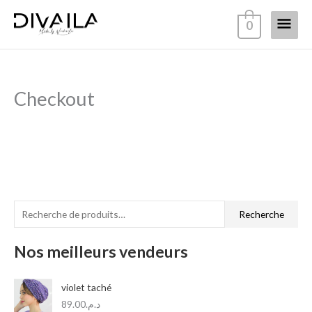
Aller
Menu
0
au
contenu
princi
Checkout
R
Recherche
e
c
Nos meilleurs vendeurs
h
e
violet taché
r
89.00
د.م.