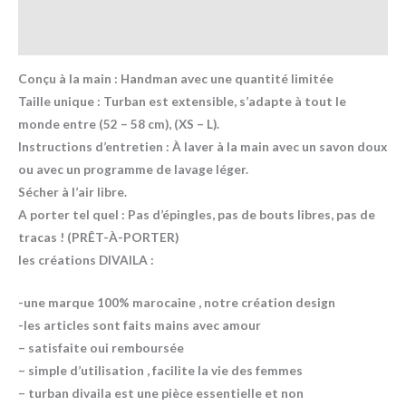
Informations complémentaires
Avis (0)
Conçu à la main : Handman avec une quantité limitée
Taille unique : Turban est extensible, s’adapte à tout le
monde entre (52 – 58 cm), (XS – L).
Instructions d’entretien : À laver à la main avec un savon doux
ou avec un programme de lavage léger.
Sécher à l’air libre.
A porter tel quel : Pas d’épingles, pas de bouts libres, pas de
tracas ! (PRÊT-À-PORTER)
les créations DIVAILA :
-une marque 100% marocaine , notre création design
-les articles sont faits mains avec amour
– satisfaite oui remboursée
– simple d’utilisation , facilite la vie des femmes
– turban divaila est une pièce essentielle et non